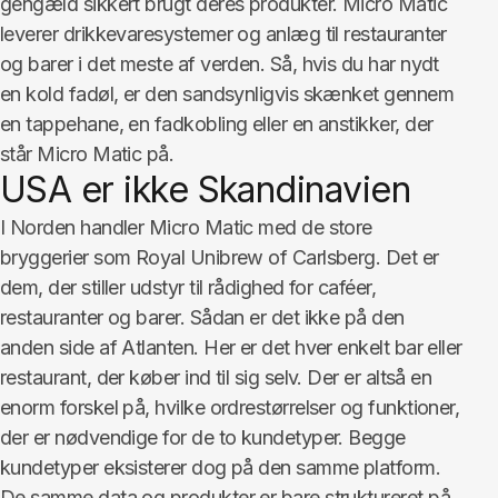
gengæld sikkert brugt deres produkter. Micro Matic
leverer drikkevaresystemer og anlæg til restauranter
og barer i det meste af verden. Så, hvis du har nydt
en kold fadøl, er den sandsynligvis skænket gennem
en tappehane, en fadkobling eller en anstikker, der
står Micro Matic på.
USA er ikke Skandinavien
I Norden handler Micro Matic med de store
bryggerier som Royal Unibrew of Carlsberg. Det er
dem, der stiller udstyr til rådighed for caféer,
restauranter og barer. Sådan er det ikke på den
anden side af Atlanten. Her er det hver enkelt bar eller
restaurant, der køber ind til sig selv. Der er altså en
enorm forskel på, hvilke ordrestørrelser og funktioner,
der er nødvendige for de to kundetyper. Begge
kundetyper eksisterer dog på den samme platform.
De samme data og produkter er bare struktureret på