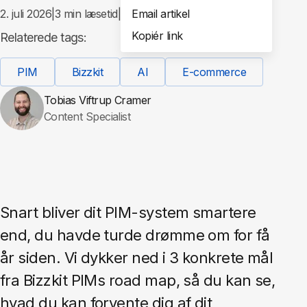
2. juli 2026
|
3
min læsetid
|
Email artikel
Del
Kopiér link
Relaterede tags:
PIM
Bizzkit
AI
E-commerce
Tobias Viftrup Cramer
Content Specialist
Snart bliver dit PIM-system smartere
end, du havde turde drømme om for få
år siden. Vi dykker ned i 3 konkrete mål
fra Bizzkit PIMs road map, så du kan se,
hvad du kan forvente dig af dit