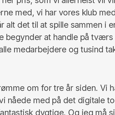
her pris, som vi allerhelst vil v
erne med, vi har vores klub med
 alt det til at spille sammen i
ne begynder at handle på tværs a
 alle medarbejdere og tusind tak 
rømme om for tre år siden. Vi 
vi nåede med på det digitale to
antastisk dygtige. Og jeg må s