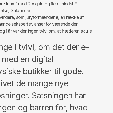
tore triumf med 2 x guld og ikke mindst E-
else, Guldprisen.
11 vindere, som juryformændene, en række af
ndelseksperter, anser for værende den
og i år var der ingen tvivl om, at hæderen skulle
nge i tvivl, om det der e-
d med en digital
iske butikker til gode.
givet de mange nye
øsninger. Satsningen har
ngen og barren for, hvad