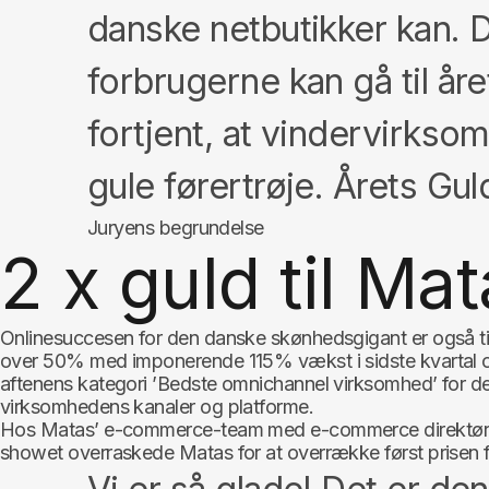
danske netbutikker kan. D
forbrugerne kan gå til åre
fortjent, at vindervirkso
gule førertrøje. Årets Gu
Juryens begrundelse
2 x guld til Ma
Onlinesuccesen for den danske skønhedsgigant er også til 
over 50% med imponerende 115% vækst i sidste kvartal og
aftenens kategori ’Bedste omnichannel virksomhed’ for d
virksomhedens kanaler og platforme.
Hos Matas’ e-commerce-team med e-commerce direktør, Bri
showet overraskede Matas for at overrække først prisen f