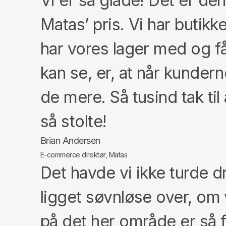
Vi er så glade! Det er den 
Matas’ pris. Vi har butikk
har vores lager med og får
kan se, er, at når kunder
de mere. Så tusind tak til
så stolte!
Brian Andersen
E-commerce direktør, Matas
Det havde vi ikke turde d
ligget søvnløse over, om 
på det her område er så f