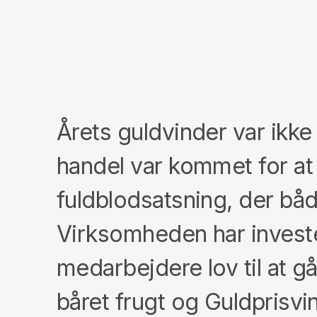
Årets guldvinder var ikke 
handel var kommet for at b
fuldblodsatsning, der bå
Virksomheden har investe
medarbejdere lov til at g
båret frugt og Guldprisv