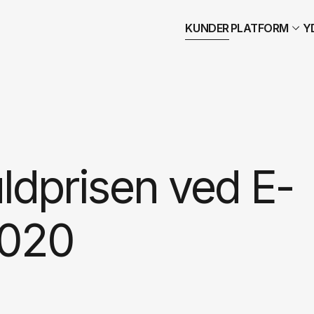
KUNDER
PLATFORM
Y
ldprisen ved E-
2020