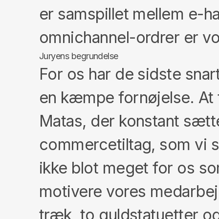
er samspillet mellem e-han
omnichannel-ordrer er vo
Juryens begrundelse
For os har de sidste sna
en kæmpe fornøjelse. At f
Matas, der konstant sætte
commercetiltag, som vi s
ikke blot meget for os so
motivere vores medarbej
træk, to guldstatuetter o