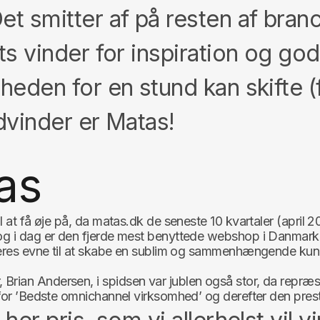
et smitter af på resten af bran
ts vinder for inspiration og god
mheden for en stund kan skifte 
ldvinder er Matas!
tas
at få øje på, da matas.dk de seneste 10 kvartaler (april 
 i dag er den fjerde mest benyttede webshop i Danmark. E
eres evne til at skabe en sublim og sammenhængende kund
an Andersen, i spidsen var jublen også stor, da repræse
or ’Bedste omnichannel virksomhed’ og derefter den prest