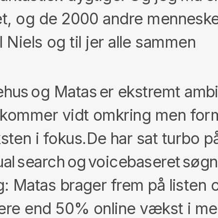
et, og de 2000 andre mennesker 
il Niels og til jer alle sammen
hus og Matas er ekstremt ambi
 kommer vidt omkring men formå
ten i fokus.De har sat turbo på
ual search og voicebaseret søg
ig: Matas brager frem på listen
mere end 50% online vækst i m