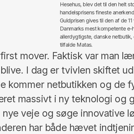
Hesehus, blev det til den helt s
handelsprisens fineste anerkend
Guldprisen gives til den af de 
Danmarks mest kompetente e-ha
allerdygtigste, danske netbutik, 
tilfalde Matas.
first mover. Faktisk var man læ
live. I dag er tvivlen skiftet u
de kommer netbutikken og de fys
ret massivt i ny teknologi og 
å nye veje og søge innovative l
inderen har både hævet indtjeni