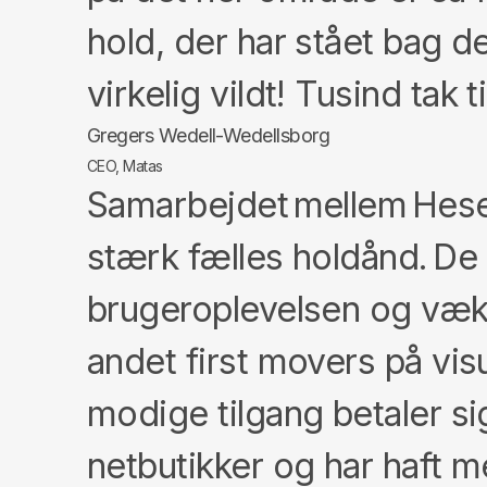
hold, der har stået bag d
virkelig vildt! Tusind tak t
Gregers Wedell-Wedellsborg
CEO, Matas
Samarbejdet mellem Hese
stærk fælles holdånd. De
brugeroplevelsen og væks
andet first movers på vis
modige tilgang betaler s
netbutikker og har haft 