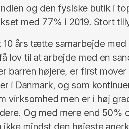
dlen og den fysiske butik i top
kset med 77% i 2019. Stort till
rt 10 års tætte samarbejde med
å lov til at arbejde med en sa
r barren højere, er first move
er i Danmark, og som kontinuer
m virksomhed men er i høj grad
dere. Og med mere end 50% onl
g ikke mindst den højeste anerk