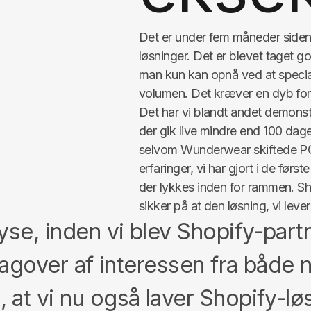
Det er under fem måneder siden,
løsninger. Det er blevet taget god
man kun kan opnå ved at special
volumen. Det kræver en dyb fors
Det har vi blandt andet demonst
der gik live mindre end 100 dage
selvom Wunderwear skiftede 
erfaringer, vi har gjort i de førs
der lykkes inden for rammen. Sho
sikker på at den løsning, vi levere
yse, inden vi blev Shopify-partn
 bagover af interessen fra både
at vi nu også laver Shopify-lø