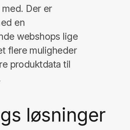
r med. Der er
med en
ende webshops lige
et flere muligheder
re produktdata til
.
ags løsninger